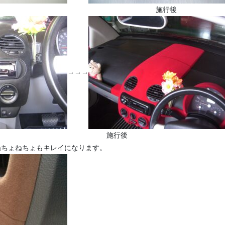
前 施行後
→→→
前 施行後
ねちょねちょもキレイになります。