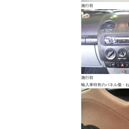
施行
施行
輸入車特有のパネル傷・