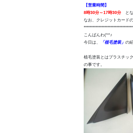
【営業時間】
8時30分～17時30分
と
なお、クレジットカード
*********************************
こんばんわ(^^♪
今日は、
「植毛塗装」
の紹
植毛塗装とはプラスチッ
の事です。