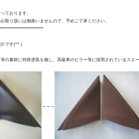
なっております。
のお取り扱いは御座いませんので、予めご了承ください。
****************************
介です(^^ )
ク等の素材に特殊塗装を施し、高級車のピラー等に採用されているスエ
→→→