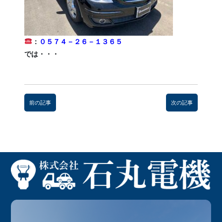
：
０５７４－２６－１３６５
では・・・
前
後
前の記事
次の記事
の
記
事
へ
の
リ
ン
ク