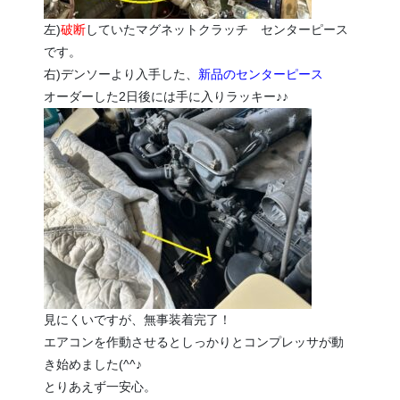
左)
破断
していたマグネットクラッチ センターピース
です。
右)デンソーより入手した、
新品のセンターピース
オーダーした2日後には手に入りラッキー♪♪
見にくいですが、無事装着完了！
エアコンを作動させるとしっかりとコンプレッサが動
き始めました(^^♪
とりあえず一安心。