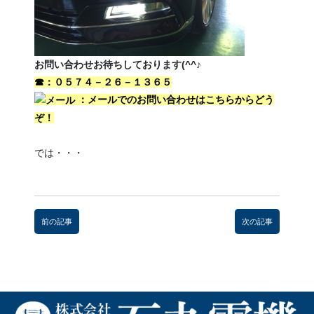
お問い合わせお待ちしております(^^♪
☎：０５７４－２６－１３６５
：メールでのお問い合わせはこちらからどう
ぞ！
では・・・
前
後
前の記事
次の記事
の
記
事
へ