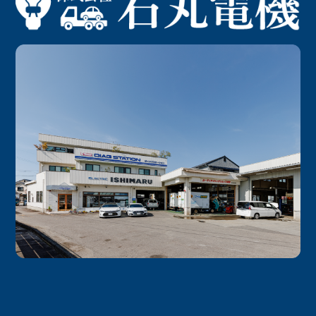
の
リ
ン
ク