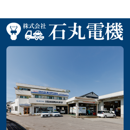
記
事
へ
の
リ
ン
ク