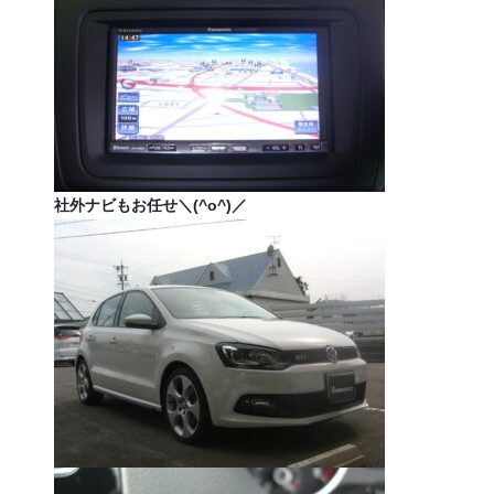
社外ナビもお任せ＼(^o^)／