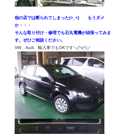
他の店では断られてしまった(>_<) もうダメ
か・・・
そんな取り付け・修理でも石丸電機が頑張ってみま
す。ぜひご相談ください。
VW、Audi、輸入車でもOKです＼(^o^)／