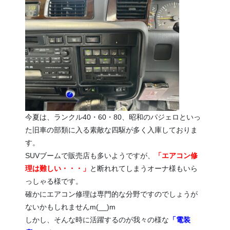
今夏は、ランクル40・60・80、昭和のパジェロといっ
た旧車の部類に入る素敵な四駆が多く入庫しておりま
す。
SUVブームで販売店も多いようですが、
「エアコン修
理は難しい・・・」
と断れれてしまうオーナ様もいら
っしゃる様です。
確かにエアコン修理は専門的な分野ですのでしょうが
ないかもしれませんm(__)m
しかし、そんな時に活躍するのが我々の様な
「電装