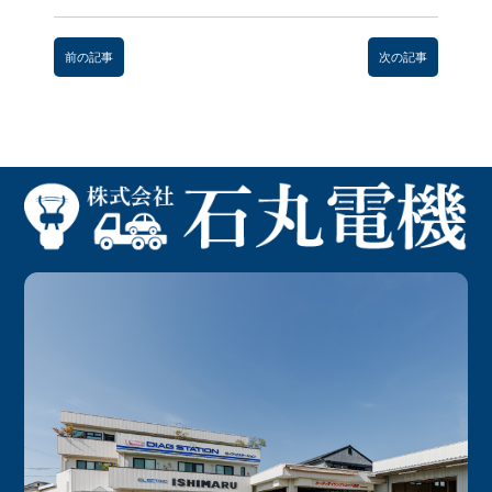
前
後
前の記事
次の記事
の
記
事
へ
の
リ
ン
ク