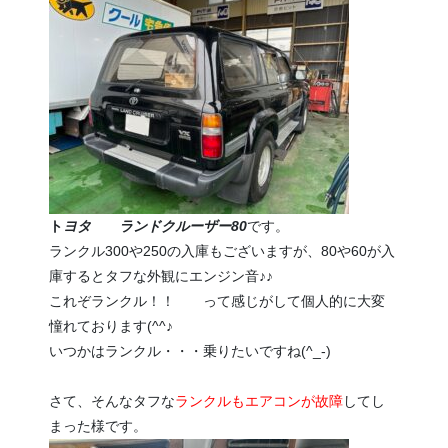
ト
ヨタ ランドクルーザー80
です。
ランクル300や250の入庫もございますが、80や60が入
庫するとタフな外観にエンジン音♪♪
これぞランクル！！ って感じがして個人的に大変
憧れております(^^♪
いつかはランクル・・・乗りたいですね(^_-)
さて、そんなタフな
ランクルもエアコンが故障
してし
まった様です。