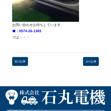
お問い合わせお待ちしています。
☎：0574-26-1365
では・・・
前
後
前の記事
次の記事
の
記
事
へ
の
リ