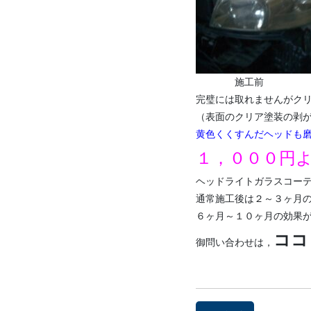
施工
完璧には取れませんがク
（表面のクリア塗装の剥
黄色くくすんだヘッドも
１，０００円
ヘッドライトガラスコー
通常施工後は２～３ヶ月
６ヶ月～１０ヶ月の効果
ココ
御問い合わせは，
前