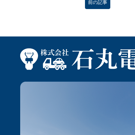
後
前の記事
の
記
事
へ
の
リ
ン
ク