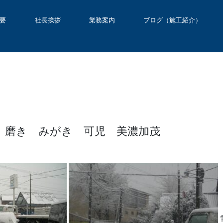
要
社長挨拶
業務案内
ブログ（施工紹介）
 磨き みがき 可児 美濃加茂