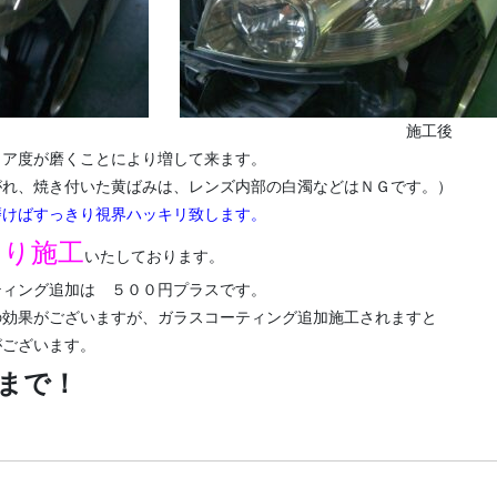
前 施工後
リア度が磨くことにより増して来ます。
がれ、焼き付いた黄ばみは、レンズ内部の白濁などはＮＧです。）
磨けばすっきり視界ハッキリ致します。
より施工
いたしております。
ティング追加は ５００円プラスです。
の効果がございますが、ガラスコーティング追加施工されますと
がございます。
まで！