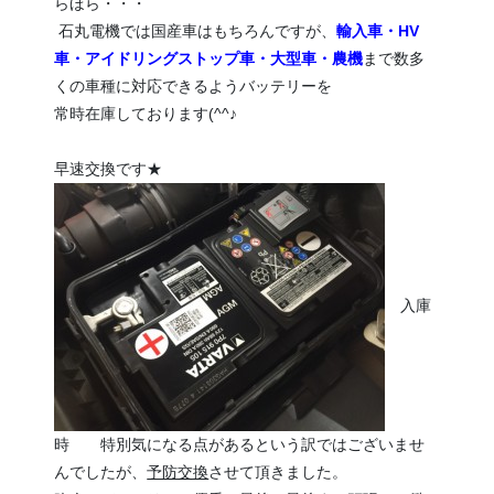
らほら・・・
石丸電機では国産車はもちろんですが、
輸入車・HV
車・アイドリングストップ車・大型車・農機
まで数多
くの車種に対応できるようバッテリーを
常時在庫しております(^^♪
早速交換です★
入庫
時 特別気になる点があるという訳ではございませ
んでしたが、
予防交換
させて頂きました。