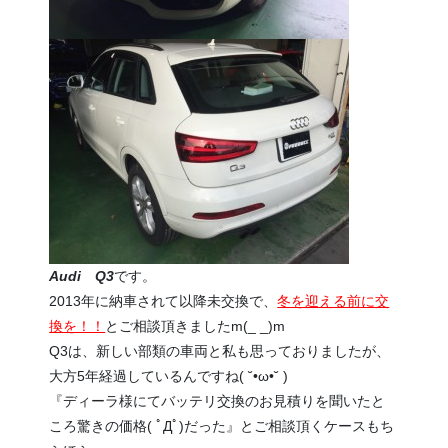
Audi Q3
です。
2013年に納車されて以降未交換で、
冬を迎える前に交
換を！！
とご相談頂きましたm(_ _)m
Q3は、新しい部類の車両と私も思っておりましたが、
大方5年経過しているんですね( ˘•ω•˘ )
『ディーラ様にてバッテリ交換のお見積りを聞いたと
ころ驚きの価格( ﾟДﾟ)だった』とご相談頂くケースもち