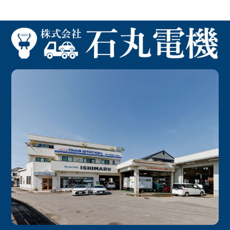
記
事
へ
の
リ
ン
ク