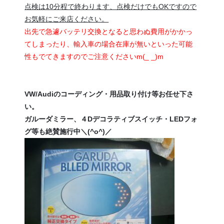
点検は10分程で終わります、点検だけでもOKですので
お気軽にご来店ください。
出先で急遽バッテリ交換となると思わぬ費用がかかっ
てしまったり、輸入車の場合在庫が無いといった可能
性もでてきますのでご注意くださいm(_ _)m
VW/Audiのコーディング・用品取り付け等お任せ下さ
い。
ガルーダミラー、４Dデコラティブスイッチ・LEDフォ
グ等も絶賛施行中＼(^o^)／