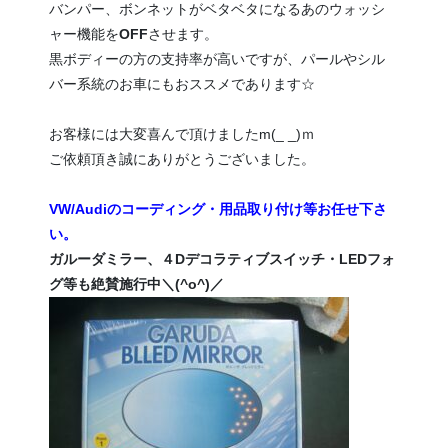
バンパー、ボンネットがベタベタになるあのウォッシ
ャー機能を
OFF
させます。
黒ボディーの方の支持率が高いですが、パールやシル
バー系統のお車にもおススメであります☆
お客様には大変喜んで頂けましたm(_ _)ｍ
ご依頼頂き誠にありがとうございました。
VW/Audiのコーディング・用品取り付け等お任せ下さ
い。
ガルーダミラー、４Dデコラティブスイッチ・LEDフォ
グ等も絶賛施行中＼(^o^)／