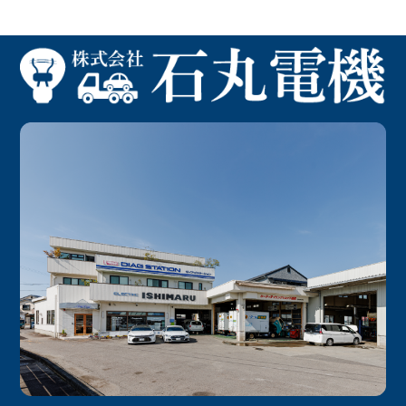
記
事
へ
の
リ
ン
ク