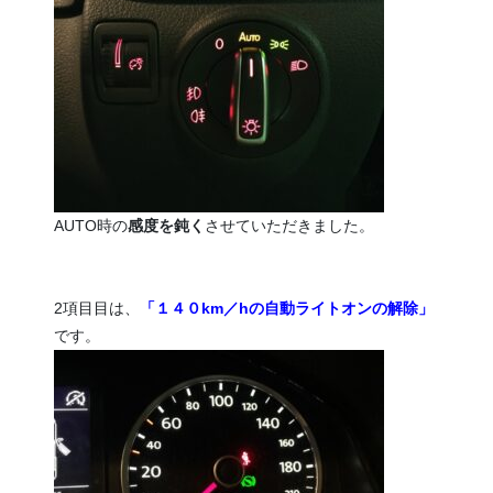
AUTO時の
感度を鈍く
させていただきました。
2項目目は、
「１４０km／hの自動ライトオンの解除」
です。