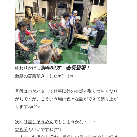
御年92才 会長登場！
終わりかげに
激励の言葉頂きましたm(__)m
普段はバタバタして仕事以外の会話が取りづらくなり
がちですが、こういう場は色々な話ができて盛り上が
りますね(^^♪
次回は
流しそうめん
でもしようかな・・・
焼き芋
もいいですね(^^♪