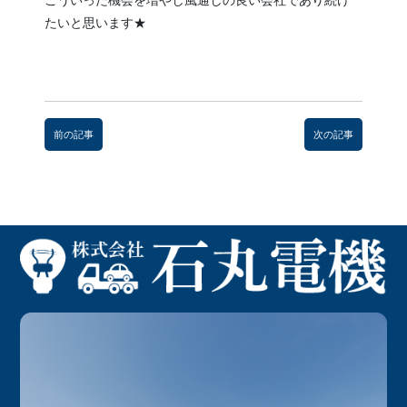
こういった機会を増やし風通しの良い会社であり続け
たいと思います★
前
後
前の記事
次の記事
の
記
事
へ
の
リ
ン
ク