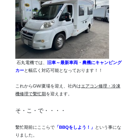
石丸電機では、
旧車～最新車両・農機にキャンピング
カー
と幅広く対応可能となっております！！
これからGW/夏場を迎え、社内は
エアコン修理・冷凍
機修理で繫忙期
を迎えます。
そ・こ・で・・・・
繫忙期前にここらで
「BBQをしよう！」
という事にな
りました。