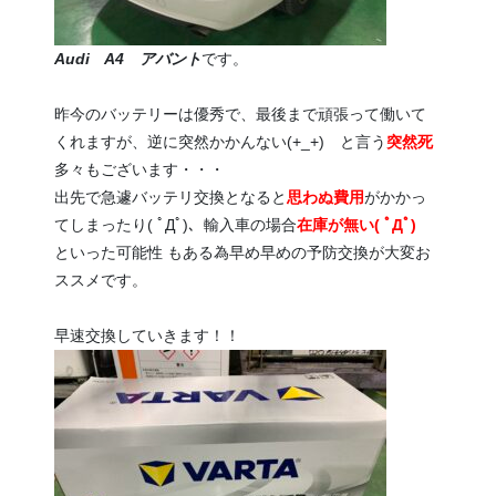
Audi A4 アバント
です。
昨今のバッテリーは優秀で、最後まで頑張って働いて
くれますが、逆に突然かかんない(+_+) と言う
突然死
多々もございます・・・
出先で急遽バッテリ交換となると
思わぬ費用
がかかっ
てしまったり( ﾟДﾟ)、輸入車の場合
在庫が無い( ﾟДﾟ)
といった可能性 もある為早め早めの予防交換が大変お
ススメです。
早速交換していきます！！