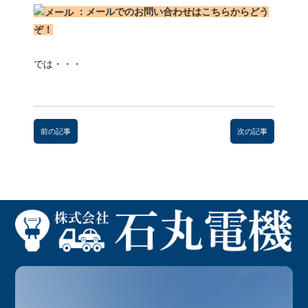
：メールでのお問い合わせはこちらからどう
ぞ！
では・・・
前
後
前の記事
次の記事
の
記
事
へ
の
リ
ン
ク