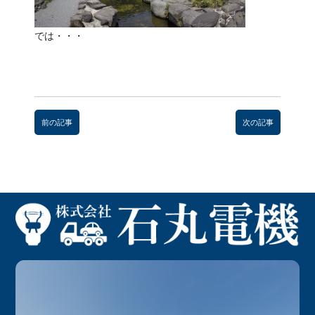
では・・・
前
後
前の記事
次の記事
の
記
事
へ
の
リ
ン
ク